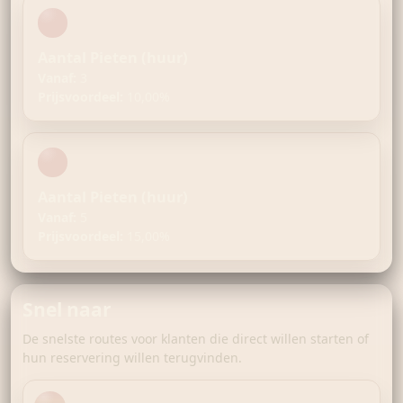
Aantal Pieten (huur)
Vanaf:
3
Prijsvoordeel:
10,00%
Aantal Pieten (huur)
Vanaf:
5
Prijsvoordeel:
15,00%
Snel naar
De snelste routes voor klanten die direct willen starten of
hun reservering willen terugvinden.