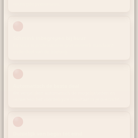
verzorgde presentatie.
Schmink inbegrepen bij huur
Bij huur is professioneel grimeerwerk standaard
onderdeel van de boeking.
Automatisch de beste deal
We vergelijken automatisch de mogelijkheden en
verwerken het voordeligste resultaat in je overzicht.
Duidelijk van begin tot eind