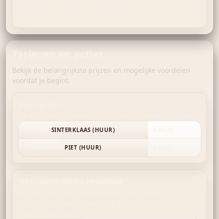
Je ziet steeds wat je hebt gekozen, wat het kost en
welke stap je daarna kunt zetten.
Tarieven en acties
Bekijk de belangrijkste prijzen en mogelijke voordelen
voordat je begint.
Basisprijzen
De kern van het aanbod, inclusief schminken bij huur.
€ 80,00
SINTERKLAAS (HUUR)
€ 60,00
PIET (HUUR)
Het voordeligste resultaat
Je hoeft zelf niets uit te rekenen. Wij passen
automatisch het voordeel toe dat het beste bij je
reservering past.