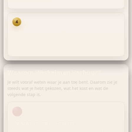
in het klantportaal.
4
Beheer alles later zelf
Wijzigen, ruilen, annuleren of berichten terugzien
doe je in je eigen omgeving.
Waarom Winkelman Verhuur?
Je wilt vooraf weten waar je aan toe bent. Daarom zie je
steeds wat je hebt gekozen, wat het kost en wat de
volgende stap is.
Hoogwaardige uitstraling
Representatieve kostuums, mooi haarwerk en een