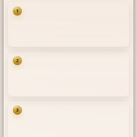
1
Kies datum en dagdeel
Ochtend of middag. De beschikbaarheid wordt direct
gecontroleerd.
2
Stel je samenstelling samen
Kies huurkostuums met schmink of werk met een
eigen kostuum en aanvullende afspraken.
3
Bevestig per e-mailcode
Na de code is de reservering vastgelegd en zichtbaar