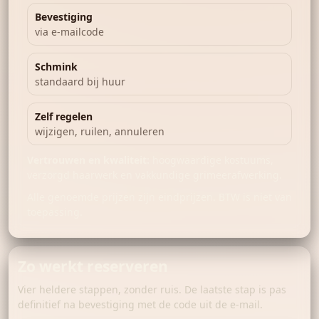
Bevestiging
via e-mailcode
Schmink
standaard bij huur
Zelf regelen
wijzigen, ruilen, annuleren
Vertrouwen en kwaliteit:
hoogwaardige kostuums,
verzorgd haarwerk en vakkundige grimeerafwerking.
Alle genoemde prijzen zijn eindprijzen. BTW is niet van
toepassing.
Zo werkt reserveren
Vier heldere stappen, zonder ruis. De laatste stap is pas
definitief na bevestiging met de code uit de e-mail.