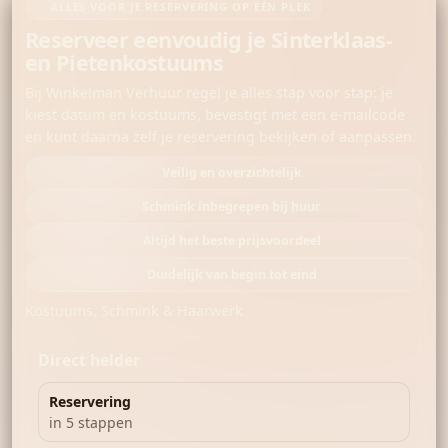
ALLES VOOR JE RESERVERING OP ÉÉN PLEK
Reserveer eenvoudig je Sinterklaas-
en Pietenkostuums
Bij Winkelman Verhuur regel je alles stap voor stap: je
kiest datum en kostuums, bevestigt met een e-mailcode
en kunt daarna zelf je reservering bekijken of aanpassen.
Veilig en overzichtelijk
Schmink inbegrepen bij huur
Altijd het beste prijsvoordeel
Duidelijk van begin tot eind
Kostuums, Schmink & Haarwerk
Direct helder
Reservering
in 5 stappen