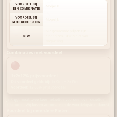
VOORDEEL BIJ
Mogelijk
EEN COMBINATIE
VOORDEEL BIJ
Mogelijk
MEERDERE PIETEN
Alle genoemde prijzen zijn
eindprijzen. BTW is niet van
BTW
toepassing.
Combinaties met voordeel
1+2=12% prijsvoordeel
Dit voordeel geldt bij:
1x Sint + 2x Piet
Voordeel:
12,00% prijsvoordeel
Je krijgt nooit twee keer hetzelfde voordeel over dezelfde
kostuums. Wij kiezen automatisch de voordeligste uitkomst.
Voordeel bij meerdere Pieten